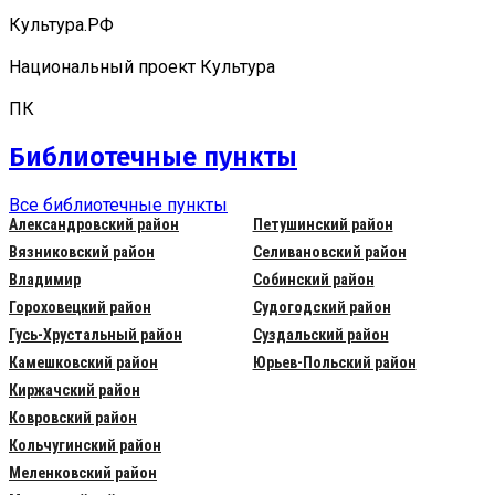
Культура.РФ
Национальный проект Культура
ПК
Библиотечные пункты
Все библиотечные пункты
Александровский район
Петушинский район
Вязниковский район
Селивановский район
Владимир
Собинский район
Гороховецкий район
Судогодский район
Гусь-Хрустальный район
Суздальский район
Камешковский район
Юрьев-Польский район
Киржачский район
Ковровский район
Кольчугинский район
Меленковский район