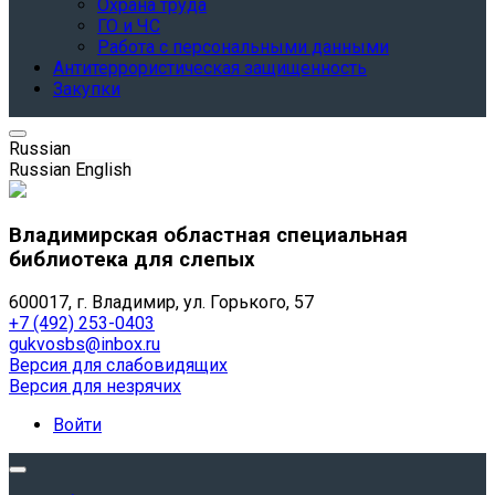
Охрана труда
ГО и ЧС
Работа с персональными данными
Антитеррористическая защищенность
Закупки
Russian
Russian
English
Владимирская областная специальная
библиотека для слепых
600017, г. Владимир, ул. Горького, 57
+7 (492) 253-0403
gukvosbs@inbox.ru
Версия для слабовидящих
Версия для незрячих
Войти