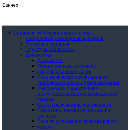
Баннер
Сведения об учреждении культуры
Сведения об учреждении культуры
Основные сведения
Структура библиотеки
Документы
Документы
Учредительные документы
Государственные услуги
План финансово-хозяйственной
деятельности или бюджетные сметы
Информация о выполнении
государственного (муниципального)
задания
Отчёт о результатах деятельности
Результаты независимой оценки
качества
План по улучшению качества работы
Баланс