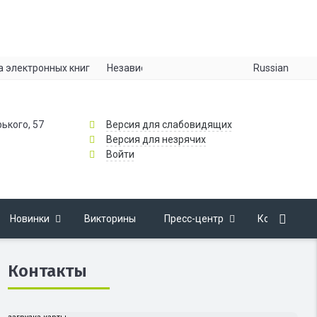
Russian
а электронных книг
Независимая оценка качества
Информац
рького, 57
Версия для слабовидящих
Версия для незрячих
Войти
Новинки
Викторины
Пресс-центр
Контакты
Контакты