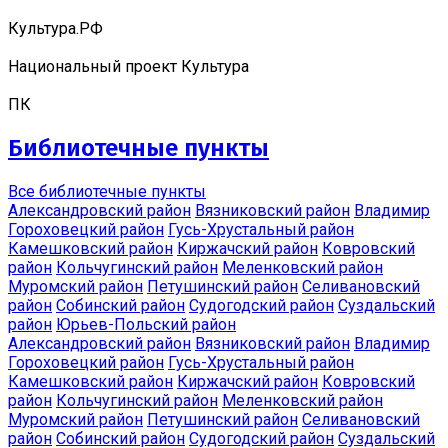
Культура.РФ
Национальный проект Культура
ПК
Библиотечные пункты
Все библиотечные пункты
Александровский район
Вязниковский район
Владимир
Гороховецкий район
Гусь-Хрустальный район
Камешковский район
Киржачский район
Ковровский
район
Кольчугинский район
Меленковский район
Муромский район
Петушинский район
Селивановский
район
Собинский район
Судогодский район
Суздальский
район
Юрьев-Польский район
Александровский район
Вязниковский район
Владимир
Гороховецкий район
Гусь-Хрустальный район
Камешковский район
Киржачский район
Ковровский
район
Кольчугинский район
Меленковский район
Муромский район
Петушинский район
Селивановский
район
Собинский район
Судогодский район
Суздальский