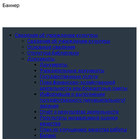
Баннер
Сведения об учреждении культуры
Сведения об учреждении культуры
Основные сведения
Структура библиотеки
Документы
Документы
Учредительные документы
Государственные услуги
План финансово-хозяйственной
деятельности или бюджетные сметы
Информация о выполнении
государственного (муниципального)
задания
Отчёт о результатах деятельности
Результаты независимой оценки
качества
План по улучшению качества работы
Баланс