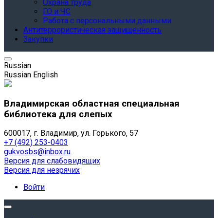
Охрана труда
ГО и ЧС
Работа с персональными данными
Антитеррористическая защищенность
Закупки
Russian
Russian
English
Владимирская областная специальная
библиотека для слепых
600017, г. Владимир, ул. Горького, 57
+7 (492) 253-0403
gukvosbs@inbox.ru
Версия для слабовидящих
Версия для незрячих
Войти