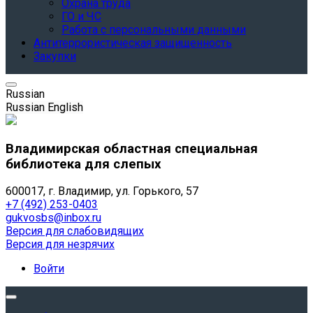
Охрана труда
ГО и ЧС
Работа с персональными данными
Антитеррористическая защищенность
Закупки
Russian
Russian
English
Владимирская областная специальная
библиотека для слепых
600017, г. Владимир, ул. Горького, 57
+7 (492) 253-0403
gukvosbs@inbox.ru
Версия для слабовидящих
Версия для незрячих
Войти