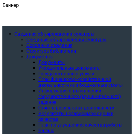
Баннер
Сведения об учреждении культуры
Сведения об учреждении культуры
Основные сведения
Структура библиотеки
Документы
Документы
Учредительные документы
Государственные услуги
План финансово-хозяйственной
деятельности или бюджетные сметы
Информация о выполнении
государственного (муниципального)
задания
Отчёт о результатах деятельности
Результаты независимой оценки
качества
План по улучшению качества работы
Баланс