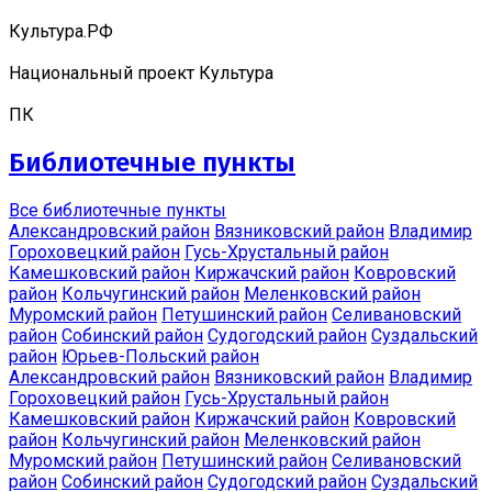
Культура.РФ
Национальный проект Культура
ПК
Библиотечные пункты
Все библиотечные пункты
Александровский район
Вязниковский район
Владимир
Гороховецкий район
Гусь-Хрустальный район
Камешковский район
Киржачский район
Ковровский
район
Кольчугинский район
Меленковский район
Муромский район
Петушинский район
Селивановский
район
Собинский район
Судогодский район
Суздальский
район
Юрьев-Польский район
Александровский район
Вязниковский район
Владимир
Гороховецкий район
Гусь-Хрустальный район
Камешковский район
Киржачский район
Ковровский
район
Кольчугинский район
Меленковский район
Муромский район
Петушинский район
Селивановский
район
Собинский район
Судогодский район
Суздальский