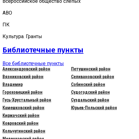
Всероссийское общество слепых
АВО
ПК
Культура. Гранты
Библиотечные пункты
Все библиотечные пункты
Александровский район
Петушинский район
Вязниковский район
Селивановский район
Владимир
Собинский район
Гороховецкий район
Судогодский район
Гусь-Хрустальный район
Суздальский район
Камешковский район
Юрьев-Польский район
Киржачский район
Ковровский район
Кольчугинский район
Меленковский район