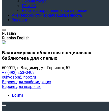
Охрана труда
ГО и ЧС
Работа с персональными данными
Антитеррористическая защищенность
Закупки
Russian
Russian
English
Владимирская областная специальная
библиотека для слепых
600017, г. Владимир, ул. Горького, 57
+7 (492) 253-0403
gukvosbs@inbox.ru
Версия для слабовидящих
Версия для незрячих
Войти