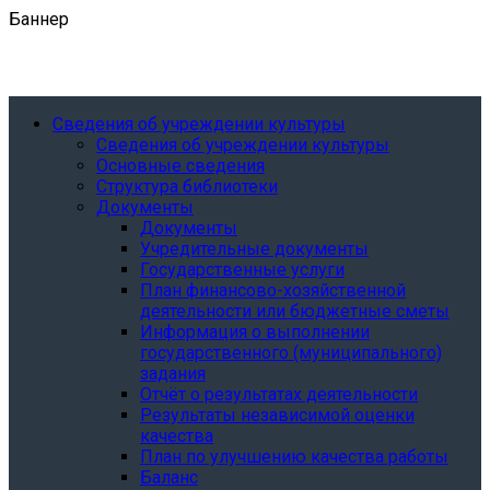
Баннер
Сведения об учреждении культуры
Сведения об учреждении культуры
Основные сведения
Структура библиотеки
Документы
Документы
Учредительные документы
Государственные услуги
План финансово-хозяйственной
деятельности или бюджетные сметы
Информация о выполнении
государственного (муниципального)
задания
Отчёт о результатах деятельности
Результаты независимой оценки
качества
План по улучшению качества работы
Баланс