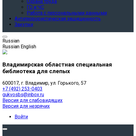
Охрана труда
ГО и ЧС
Работа с персональными данными
Антитеррористическая защищенность
Закупки
Russian
Russian
English
Владимирская областная специальная
библиотека для слепых
600017, г. Владимир, ул. Горького, 57
+7 (492) 253-0403
gukvosbs@inbox.ru
Версия для слабовидящих
Версия для незрячих
Войти