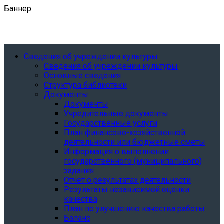
Баннер
Сведения об учреждении культуры
Сведения об учреждении культуры
Основные сведения
Структура библиотеки
Документы
Документы
Учредительные документы
Государственные услуги
План финансово-хозяйственной
деятельности или бюджетные сметы
Информация о выполнении
государственного (муниципального)
задания
Отчёт о результатах деятельности
Результаты независимой оценки
качества
План по улучшению качества работы
Баланс