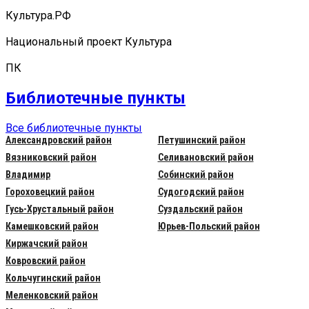
Культура.РФ
Национальный проект Культура
ПК
Библиотечные пункты
Все библиотечные пункты
Александровский район
Петушинский район
Вязниковский район
Селивановский район
Владимир
Собинский район
Гороховецкий район
Судогодский район
Гусь-Хрустальный район
Суздальский район
Камешковский район
Юрьев-Польский район
Киржачский район
Ковровский район
Кольчугинский район
Меленковский район