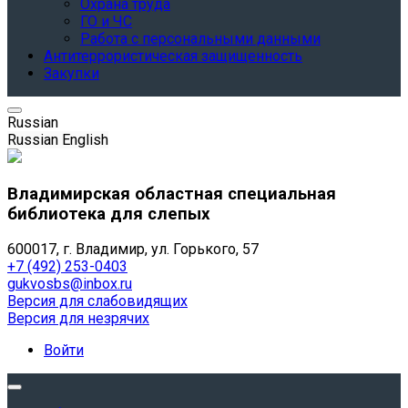
Охрана труда
ГО и ЧС
Работа с персональными данными
Антитеррористическая защищенность
Закупки
Russian
Russian
English
Владимирская областная специальная
библиотека для слепых
600017, г. Владимир, ул. Горького, 57
+7 (492) 253-0403
gukvosbs@inbox.ru
Версия для слабовидящих
Версия для незрячих
Войти