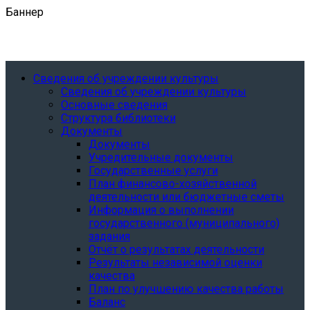
Баннер
Сведения об учреждении культуры
Сведения об учреждении культуры
Основные сведения
Структура библиотеки
Документы
Документы
Учредительные документы
Государственные услуги
План финансово-хозяйственной
деятельности или бюджетные сметы
Информация о выполнении
государственного (муниципального)
задания
Отчёт о результатах деятельности
Результаты независимой оценки
качества
План по улучшению качества работы
Баланс