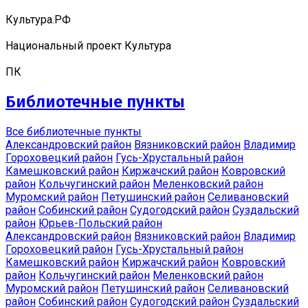
Культура.РФ
Национальный проект Культура
ПК
Библиотечные пункты
Все библиотечные пункты
Александровский район
Вязниковский район
Владимир
Гороховецкий район
Гусь-Хрустальный район
Камешковский район
Киржачский район
Ковровский
район
Кольчугинский район
Меленковский район
Муромский район
Петушинский район
Селивановский
район
Собинский район
Судогодский район
Суздальский
район
Юрьев-Польский район
Александровский район
Вязниковский район
Владимир
Гороховецкий район
Гусь-Хрустальный район
Камешковский район
Киржачский район
Ковровский
район
Кольчугинский район
Меленковский район
Муромский район
Петушинский район
Селивановский
район
Собинский район
Судогодский район
Суздальский