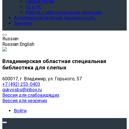
Охрана труда
ГО и ЧС
Работа с персональными данными
Антитеррористическая защищенность
Закупки
Russian
Russian
English
Владимирская областная специальная
библиотека для слепых
600017, г. Владимир, ул. Горького, 57
+7 (492) 253-0403
gukvosbs@inbox.ru
Версия для слабовидящих
Версия для незрячих
Войти