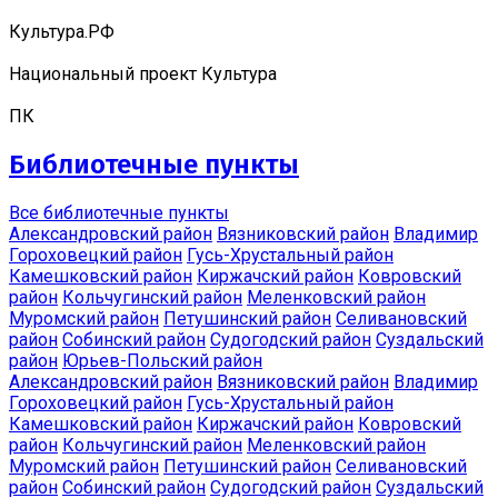
Культура.РФ
Национальный проект Культура
ПК
Библиотечные пункты
Все библиотечные пункты
Александровский район
Вязниковский район
Владимир
Гороховецкий район
Гусь-Хрустальный район
Камешковский район
Киржачский район
Ковровский
район
Кольчугинский район
Меленковский район
Муромский район
Петушинский район
Селивановский
район
Собинский район
Судогодский район
Суздальский
район
Юрьев-Польский район
Александровский район
Вязниковский район
Владимир
Гороховецкий район
Гусь-Хрустальный район
Камешковский район
Киржачский район
Ковровский
район
Кольчугинский район
Меленковский район
Муромский район
Петушинский район
Селивановский
район
Собинский район
Судогодский район
Суздальский