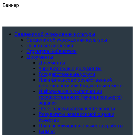
Баннер
Сведения об учреждении культуры
Сведения об учреждении культуры
Основные сведения
Структура библиотеки
Документы
Документы
Учредительные документы
Государственные услуги
План финансово-хозяйственной
деятельности или бюджетные сметы
Информация о выполнении
государственного (муниципального)
задания
Отчёт о результатах деятельности
Результаты независимой оценки
качества
План по улучшению качества работы
Баланс