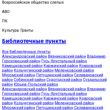
Всероссийское общество слепых
АВО
ПК
Культура. Гранты
Библиотечные пункты
Все библиотечные пункты
Александровский район
Вязниковский район
Владимир
Гороховецкий район
Гусь-Хрустальный район
Камешковский район
Киржачский район
Ковровский
район
Кольчугинский район
Меленковский район
Муромский район
Петушинский район
Селивановский
район
Собинский район
Судогодский район
Суздальский
район
Юрьев-Польский район
Александровский район
Вязниковский район
Владимир
Гороховецкий район
Гусь-Хрустальный район
Камешковский район
Киржачский район
Ковровский
район
Кольчугинский район
Меленковский район
Муромский район
Петушинский район
Селивановский