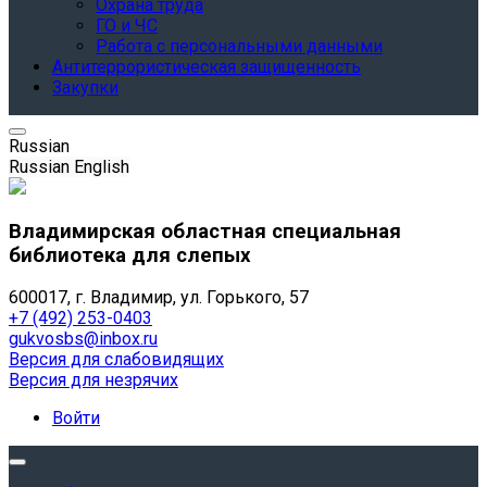
Охрана труда
ГО и ЧС
Работа с персональными данными
Антитеррористическая защищенность
Закупки
Russian
Russian
English
Владимирская областная специальная
библиотека для слепых
600017, г. Владимир, ул. Горького, 57
+7 (492) 253-0403
gukvosbs@inbox.ru
Версия для слабовидящих
Версия для незрячих
Войти