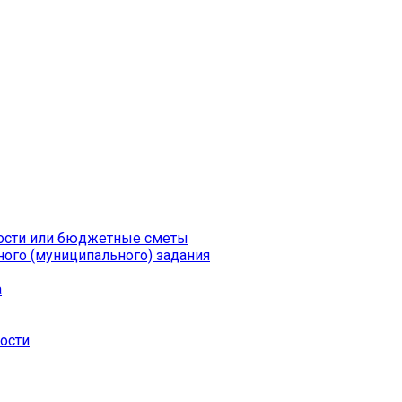
ности или бюджетные сметы
ого (муниципального) задания
а
ности