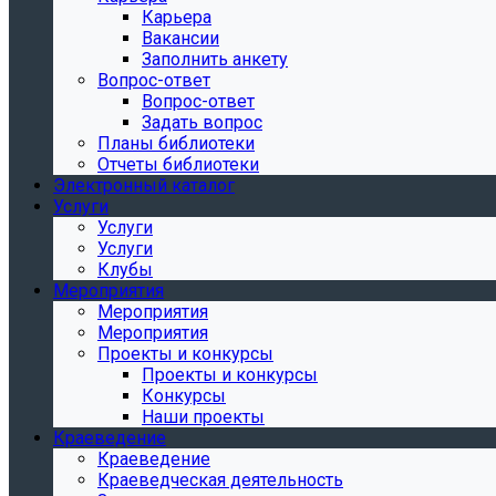
Карьера
Вакансии
Заполнить анкету
Вопрос-ответ
Вопрос-ответ
Задать вопрос
Планы библиотеки
Отчеты библиотеки
Электронный каталог
Услуги
Услуги
Услуги
Клубы
Мероприятия
Мероприятия
Мероприятия
Проекты и конкурсы
Проекты и конкурсы
Конкурсы
Наши проекты
Краеведение
Краеведение
Краеведческая деятельность