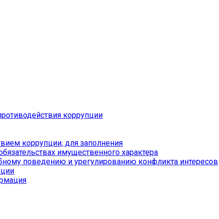
противодействия коррупции
вием коррупции, для заполнения
 обязательствах имущественного характера
бному поведению и урегулированию конфликта интересов
пции
ормация