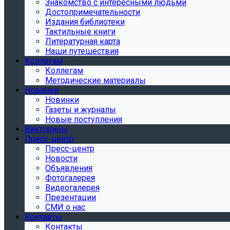
Знакомство с интересными людьми
Достопримечательности
Издания библиотеки
Тактильные книги
Литературная карта
Наши путешествия
Коллегам
Коллегам
Методические материалы
Новинки
Новинки
Газеты и журналы
Новые поступления
Викторины
Пресс-центр
Пресс-центр
Новости
Объявления
Фотогалерея
Видеогалерея
Презентации
СМИ о нас
Контакты
Контакты