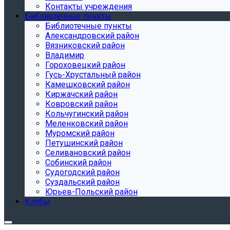
Контакты учреждения
Библиотечные пункты
Библиотечные пункты
Александровский район
Вязниковский район
Владимир
Гороховецкий район
Гусь-Хрустальный район
Камешковский район
Киржачский район
Ковровский район
Кольчугинский район
Меленковский район
Муромский район
Петушинский район
Селивановский район
Собинский район
Судогодский район
Суздальский район
Юрьев-Польский район
Клубы