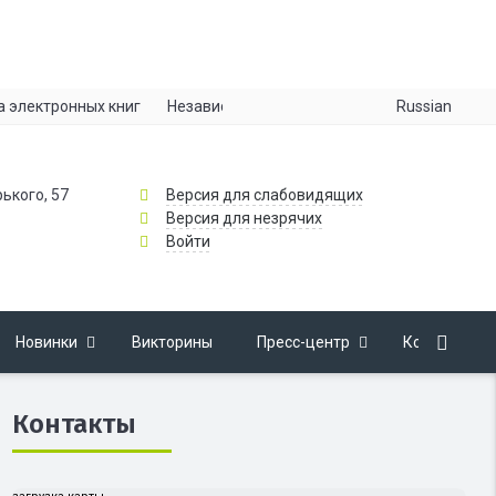
Russian
а электронных книг
Независимая оценка качества
Информац
рького, 57
Версия для слабовидящих
Версия для незрячих
Войти
Новинки
Викторины
Пресс-центр
Контакты
Контакты