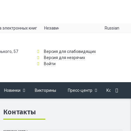
Russian
а электронных книг
Независимая оценка качества
Информац
рького, 57
Версия для слабовидящих
Версия для незрячих
Войти
Новинки
Викторины
Пресс-центр
Контакты
Контакты