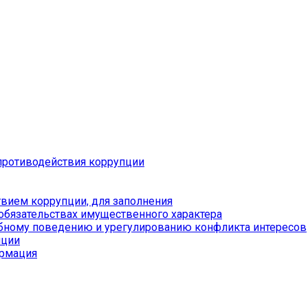
противодействия коррупции
вием коррупции, для заполнения
 обязательствах имущественного характера
бному поведению и урегулированию конфликта интересов
пции
ормация