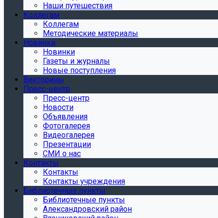
Наши путешествия
Коллегам
Коллегам
Методические материалы
Новинки
Новинки
Газеты и журналы
Новые поступления
Викторины
Пресс-центр
Пресс-центр
Новости
Объявления
Фотогалерея
Видеогалерея
Презентации
СМИ о нас
Контакты
Контакты
Контакты учреждения
Библиотечные пункты
Библиотечные пункты
Александровский район