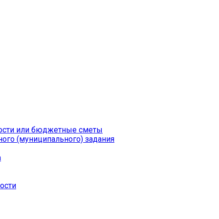
ности или бюджетные сметы
ого (муниципального) задания
а
ности