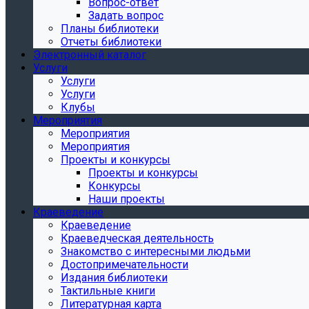
Вопрос-ответ
Задать вопрос
Планы библиотеки
Отчеты библиотеки
Электронный каталог
Услуги
Услуги
Услуги
Клубы
Мероприятия
Мероприятия
Мероприятия
Проекты и конкурсы
Проекты и конкурсы
Конкурсы
Наши проекты
Краеведение
Краеведение
Краеведческая деятельность
Знакомство с интересными людьми
Достопримечательности
Издания библиотеки
Тактильные книги
Литературная карта