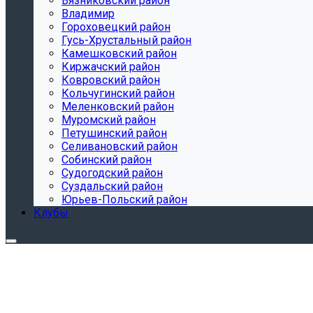
Вязниковский район
Владимир
Гороховецкий район
Гусь-Хрустальный район
Камешковский район
Киржачский район
Ковровский район
Кольчугинский район
Меленковский район
Муромский район
Петушинский район
Селивановский район
Собинский район
Судогодский район
Суздальский район
Юрьев-Польский район
Клубы