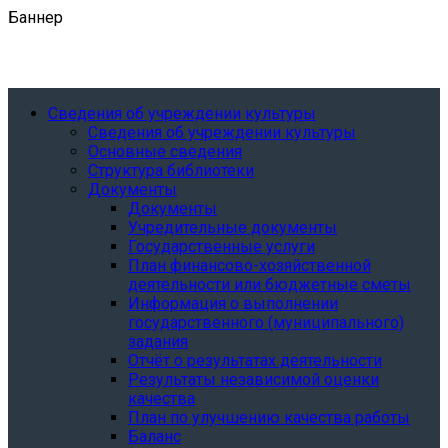
Баннер
Сведения об учреждении культуры
Сведения об учреждении культуры
Основные сведения
Структура библиотеки
Документы
Документы
Учредительные документы
Государственные услуги
План финансово-хозяйственной
деятельности или бюджетные сметы
Информация о выполнении
государственного (муниципального)
задания
Отчёт о результатах деятельности
Результаты независимой оценки
качества
План по улучшению качества работы
Баланс