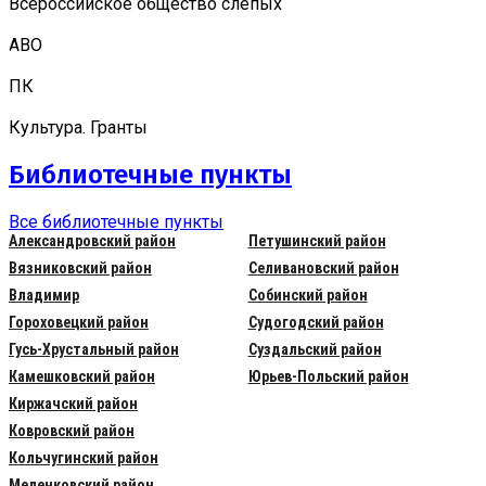
Всероссийское общество слепых
АВО
ПК
Культура. Гранты
Библиотечные пункты
Все библиотечные пункты
Александровский район
Петушинский район
Вязниковский район
Селивановский район
Владимир
Собинский район
Гороховецкий район
Судогодский район
Гусь-Хрустальный район
Суздальский район
Камешковский район
Юрьев-Польский район
Киржачский район
Ковровский район
Кольчугинский район
Меленковский район