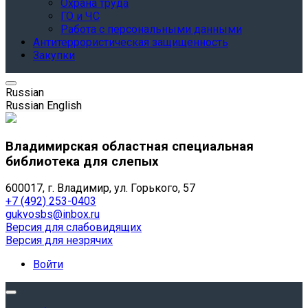
Охрана труда
ГО и ЧС
Работа с персональными данными
Антитеррористическая защищенность
Закупки
Russian
Russian
English
Владимирская областная специальная
библиотека для слепых
600017, г. Владимир, ул. Горького, 57
+7 (492) 253-0403
gukvosbs@inbox.ru
Версия для слабовидящих
Версия для незрячих
Войти