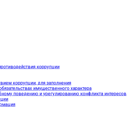
противодействия коррупции
вием коррупции, для заполнения
 обязательствах имущественного характера
бному поведению и урегулированию конфликта интересов
пции
ормация