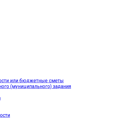
ности или бюджетные сметы
ого (муниципального) задания
а
ности