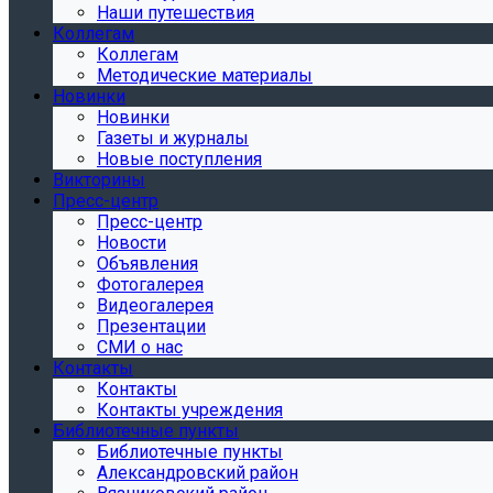
Наши путешествия
Коллегам
Коллегам
Методические материалы
Новинки
Новинки
Газеты и журналы
Новые поступления
Викторины
Пресс-центр
Пресс-центр
Новости
Объявления
Фотогалерея
Видеогалерея
Презентации
СМИ о нас
Контакты
Контакты
Контакты учреждения
Библиотечные пункты
Библиотечные пункты
Александровский район