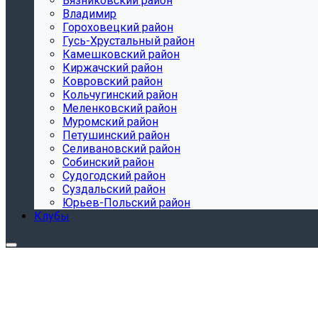
Вязниковский район
Владимир
Гороховецкий район
Гусь-Хрустальный район
Камешковский район
Киржачский район
Ковровский район
Кольчугинский район
Меленковский район
Муромский район
Петушинский район
Селивановский район
Собинский район
Судогодский район
Суздальский район
Юрьев-Польский район
Клубы