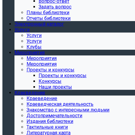
Вопрос-ответ
Задать вопрос
Планы библиотеки
Отчеты библиотеки
Электронный каталог
Услуги
Услуги
Услуги
Клубы
Мероприятия
Мероприятия
Мероприятия
Проекты и конкурсы
Проекты и конкурсы
Конкурсы
Наши проекты
Краеведение
Краеведение
Краеведческая деятельность
Знакомство с интересными людьми
Достопримечательности
Издания библиотеки
Тактильные книги
Литературная карта