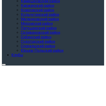
Камешковский район
Киржачский район
Ковровский район
Кольчугинский район
Меленковский район
Муромский район
Петушинский район
Селивановский район
Собинский район
Судогодский район
Суздальский район
Юрьев-Польский район
Клубы