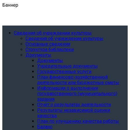
Баннер
Сведения об учреждении культуры
Сведения об учреждении культуры
Основные сведения
Структура библиотеки
Документы
Документы
Учредительные документы
Государственные услуги
План финансово-хозяйственной
деятельности или бюджетные сметы
Информация о выполнении
государственного (муниципального)
задания
Отчёт о результатах деятельности
Результаты независимой оценки
качества
План по улучшению качества работы
Баланс