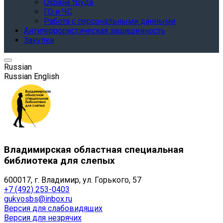
Охрана труда
ГО и ЧС
Работа с персональными данными
Антитеррористическая защищенность
Закупки
Russian
Russian
English
Владимирская областная специальная
библиотека для слепых
600017, г. Владимир, ул. Горького, 57
+7 (492) 253-0403
gukvosbs@inbox.ru
Версия для слабовидящих
Версия для незрячих