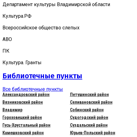
Департамент культуры Владимирской области
Культура.РФ
Всероссийское общество слепых
АВО
ПК
Культура. Гранты
Библиотечные пункты
Все библиотечные пункты
Александровский район
Петушинский район
Вязниковский район
Селивановский район
Владимир
Собинский район
Гороховецкий район
Судогодский район
Гусь-Хрустальный район
Суздальский район
Камешковский район
Юрьев-Польский район