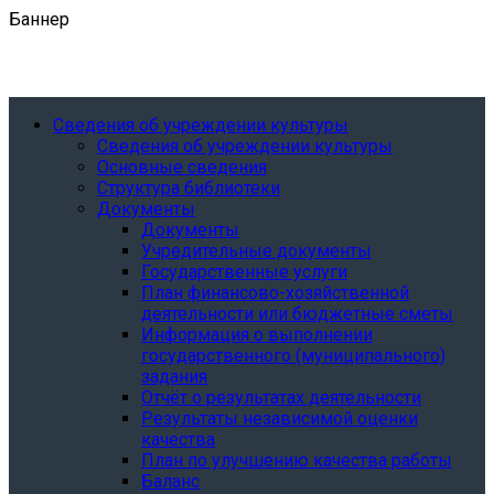
Баннер
Сведения об учреждении культуры
Сведения об учреждении культуры
Основные сведения
Структура библиотеки
Документы
Документы
Учредительные документы
Государственные услуги
План финансово-хозяйственной
деятельности или бюджетные сметы
Информация о выполнении
государственного (муниципального)
задания
Отчёт о результатах деятельности
Результаты независимой оценки
качества
План по улучшению качества работы
Баланс