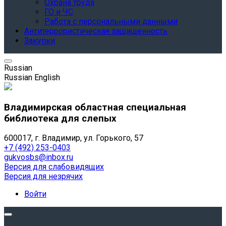
Охрана труда
ГО и ЧС
Работа с персональными данными
Антитеррористическая защищенность
Закупки
Russian
Russian
English
Владимирская областная специальная
библиотека для слепых
600017, г. Владимир, ул. Горького, 57
+7 (492) 253-0403
gukvosbs@inbox.ru
Версия для слабовидящих
Версия для незрячих
Войти