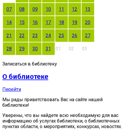
07
08
09
10
11
12
13
14
15
16
17
18
19
20
21
22
23
24
25
26
27
28
29
30
31
01
02
03
Записаться в библиотеку
О библиотеке
Перейти
Мы рады приветствовать Вас на сайте нашей
библиотеки!
Уверены, что вы найдете всю необходимую для вас
информацию об услугах библиотеки, о библиотечных
пунктах области, о мероприятиях, конкурсах, новостях.