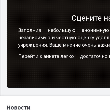
Оцените н
Оцените н
Оцените н
Заполнив небольшую анонимную
Заполнив небольшую анонимную
Заполнив небольшую анонимную
независимую и честную оценку удовл
независимую и честную оценку удовл
независимую и честную оценку удовл
учреждения. Ваше мнение очень важн
учреждения. Ваше мнение очень важн
учреждения. Ваше мнение очень важн
Перейти к анкете легко – достаточн
Перейти к анкете легко – достаточн
Перейти к анкете легко – достаточн
Новости