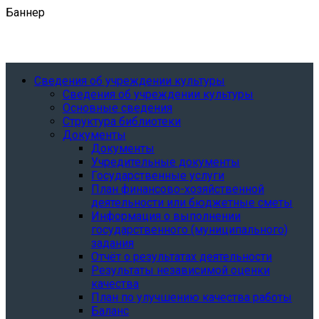
Баннер
Сведения об учреждении культуры
Сведения об учреждении культуры
Основные сведения
Структура библиотеки
Документы
Документы
Учредительные документы
Государственные услуги
План финансово-хозяйственной
деятельности или бюджетные сметы
Информация о выполнении
государственного (муниципального)
задания
Отчёт о результатах деятельности
Результаты независимой оценки
качества
План по улучшению качества работы
Баланс