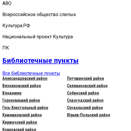
АВО
Всероссийское общество слепых
Культура.РФ
Национальный проект Культура
ПК
Библиотечные пункты
Все библиотечные пункты
Александровский район
Петушинский район
Вязниковский район
Селивановский район
Владимир
Собинский район
Гороховецкий район
Судогодский район
Гусь-Хрустальный район
Суздальский район
Камешковский район
Юрьев-Польский район
Киржачский район
Ковровский район