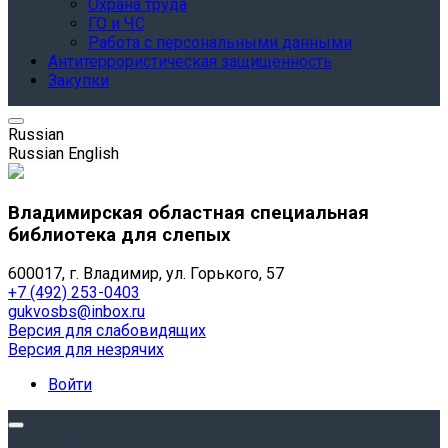
Охрана труда
ГО и ЧС
Работа с персональными данными
Антитеррористическая защищенность
Закупки
Russian
Russian
English
Владимирская областная специальная
библиотека для слепых
600017, г. Владимир, ул. Горького, 57
+7 (492) 253-0403
gukvosbs@inbox.ru
Версия для слабовидящих
Версия для незрячих
Войти