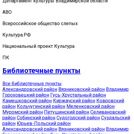
Департамент культуры Владимирской области
АВО
Всероссийское общество слепых
Культура.РФ
Национальный проект Культура
ПК
Библиотечные пункты
Все библиотечные пункты
Александровский район
Вязниковский район
Владимир
Гороховецкий район
Гусь-Хрустальный район
Камешковский район
Киржачский район
Ковровский
район
Кольчугинский район
Меленковский район
Муромский район
Петушинский район
Селивановский
район
Собинский район
Судогодский район
Суздальский
район
Юрьев-Польский район
Александровский район
Вязниковский район
Владимир