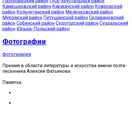
Гороховецкий район
Гусь-Хрустальный район
Камешковский район
Киржачский район
Ковровский
район
Кольчугинский район
Меленковский район
Муромский район
Петушинский район
Селивановский
район
Собинский район
Судогодский район
Суздальский
район
Юрьев-Польский район
Фотографии
Фотогалерея
Премия в области литературы и искусства имени поэта-
песенника Алексея Фатьянова
Памятка