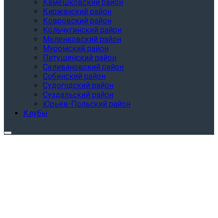
Камешковский район
Киржачский район
Ковровский район
Кольчугинский район
Меленковский район
Муромский район
Петушинский район
Селивановский район
Собинский район
Судогодский район
Суздальский район
Юрьев-Польский район
Клубы