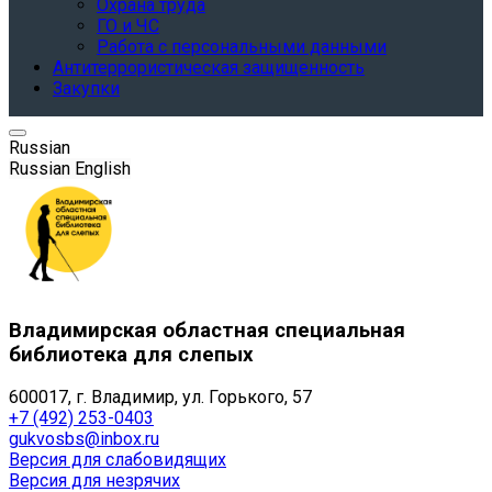
Охрана труда
ГО и ЧС
Работа с персональными данными
Антитеррористическая защищенность
Закупки
Russian
Russian
English
Владимирская областная специальная
библиотека для слепых
600017, г. Владимир, ул. Горького, 57
+7 (492) 253-0403
gukvosbs@inbox.ru
Версия для слабовидящих
Версия для незрячих