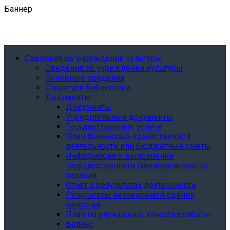
Баннер
Сведения об учреждении культуры
Сведения об учреждении культуры
Основные сведения
Структура библиотеки
Документы
Документы
Учредительные документы
Государственные услуги
План финансово-хозяйственной
деятельности или бюджетные сметы
Информация о выполнении
государственного (муниципального)
задания
Отчёт о результатах деятельности
Результаты независимой оценки
качества
План по улучшению качества работы
Баланс