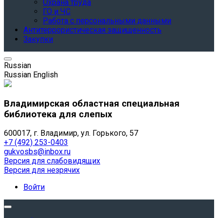
Охрана труда
ГО и ЧС
Работа с персональными данными
Антитеррористическая защищенность
Закупки
Russian
Russian
English
Владимирская областная специальная
библиотека для слепых
600017, г. Владимир, ул. Горького, 57
+7 (492) 253-0403
gukvosbs@inbox.ru
Версия для слабовидящих
Версия для незрячих
Войти