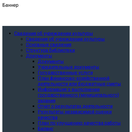
Баннер
Сведения об учреждении культуры
Сведения об учреждении культуры
Основные сведения
Структура библиотеки
Документы
Документы
Учредительные документы
Государственные услуги
План финансово-хозяйственной
деятельности или бюджетные сметы
Информация о выполнении
государственного (муниципального)
задания
Отчёт о результатах деятельности
Результаты независимой оценки
качества
План по улучшению качества работы
Баланс