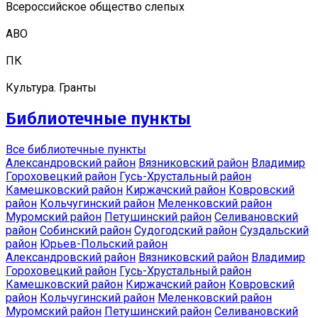
Всероссийское общество слепых
АВО
ПК
Культура. Гранты
Библиотечные пункты
Все библиотечные пункты
Александровский район
Вязниковский район
Владимир
Гороховецкий район
Гусь-Хрустальный район
Камешковский район
Киржачский район
Ковровский
район
Кольчугинский район
Меленковский район
Муромский район
Петушинский район
Селивановский
район
Собинский район
Судогодский район
Суздальский
район
Юрьев-Польский район
Александровский район
Вязниковский район
Владимир
Гороховецкий район
Гусь-Хрустальный район
Камешковский район
Киржачский район
Ковровский
район
Кольчугинский район
Меленковский район
Муромский район
Петушинский район
Селивановский