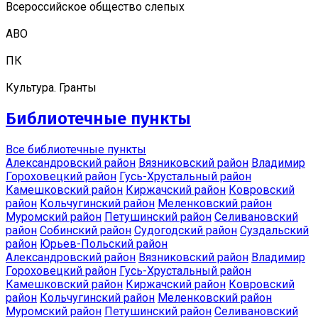
Всероссийское общество слепых
АВО
ПК
Культура. Гранты
Библиотечные пункты
Все библиотечные пункты
Александровский район
Вязниковский район
Владимир
Гороховецкий район
Гусь-Хрустальный район
Камешковский район
Киржачский район
Ковровский
район
Кольчугинский район
Меленковский район
Муромский район
Петушинский район
Селивановский
район
Собинский район
Судогодский район
Суздальский
район
Юрьев-Польский район
Александровский район
Вязниковский район
Владимир
Гороховецкий район
Гусь-Хрустальный район
Камешковский район
Киржачский район
Ковровский
район
Кольчугинский район
Меленковский район
Муромский район
Петушинский район
Селивановский