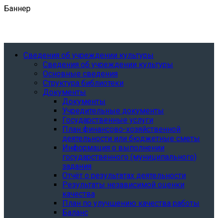
Баннер
Сведения об учреждении культуры
Сведения об учреждении культуры
Основные сведения
Структура библиотеки
Документы
Документы
Учредительные документы
Государственные услуги
План финансово-хозяйственной
деятельности или бюджетные сметы
Информация о выполнении
государственного (муниципального)
задания
Отчёт о результатах деятельности
Результаты независимой оценки
качества
План по улучшению качества работы
Баланс