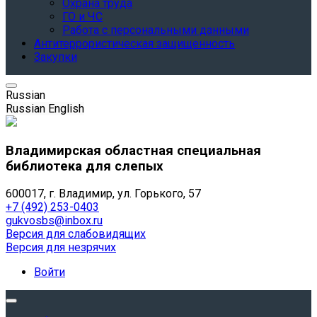
Охрана труда
ГО и ЧС
Работа с персональными данными
Антитеррористическая защищенность
Закупки
Russian
Russian
English
Владимирская областная специальная
библиотека для слепых
600017, г. Владимир, ул. Горького, 57
+7 (492) 253-0403
gukvosbs@inbox.ru
Версия для слабовидящих
Версия для незрячих
Войти