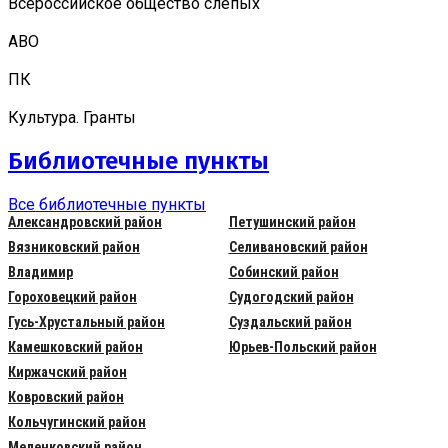
Всероссийское общество слепых
АВО
ПК
Культура. Гранты
Библиотечные пункты
Все библиотечные пункты
Александровский район
Петушинский район
Вязниковский район
Селивановский район
Владимир
Собинский район
Гороховецкий район
Судогодский район
Гусь-Хрустальный район
Суздальский район
Камешковский район
Юрьев-Польский район
Киржачский район
Ковровский район
Кольчугинский район
Меленковский район