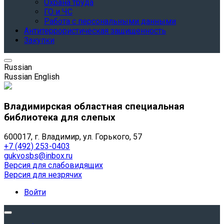
Охрана труда
ГО и ЧС
Работа с персональными данными
Антитеррористическая защищенность
Закупки
Russian
Russian
English
Владимирская областная специальная
библиотека для слепых
600017, г. Владимир, ул. Горького, 57
+7 (492) 253-0403
gukvosbs@inbox.ru
Версия для слабовидящих
Версия для незрячих
Войти