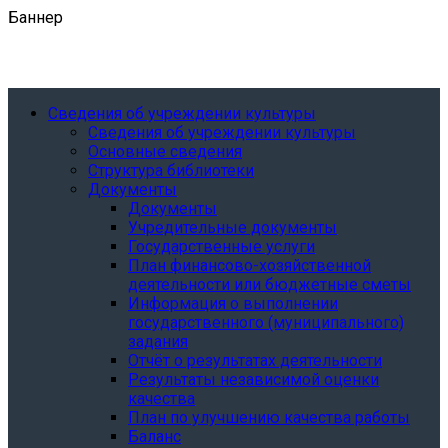
Баннер
Сведения об учреждении культуры
Сведения об учреждении культуры
Основные сведения
Структура библиотеки
Документы
Документы
Учредительные документы
Государственные услуги
План финансово-хозяйственной
деятельности или бюджетные сметы
Информация о выполнении
государственного (муниципального)
задания
Отчёт о результатах деятельности
Результаты независимой оценки
качества
План по улучшению качества работы
Баланс