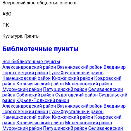
Всероссийское общество слепых
АВО
ПК
Культура. Гранты
Библиотечные пункты
Все библиотечные пункты
Александровский район
Вязниковский район
Владимир
Гороховецкий район
Гусь-Хрустальный район
Камешковский район
Киржачский район
Ковровский
район
Кольчугинский район
Меленковский район
Муромский район
Петушинский район
Селивановский
район
Собинский район
Судогодский район
Суздальский
район
Юрьев-Польский район
Александровский район
Вязниковский район
Владимир
Гороховецкий район
Гусь-Хрустальный район
Камешковский район
Киржачский район
Ковровский
район
Кольчугинский район
Меленковский район
Муромский район
Петушинский район
Селивановский