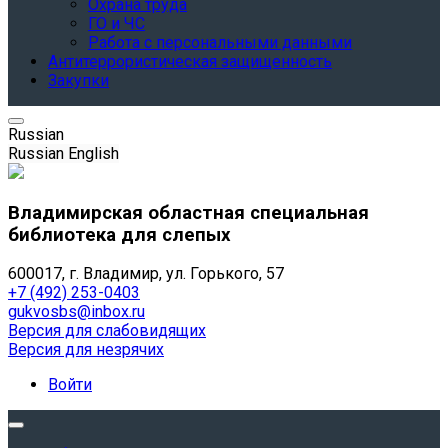
Охрана труда
ГО и ЧС
Работа с персональными данными
Антитеррористическая защищенность
Закупки
Russian
Russian
English
Владимирская областная специальная
библиотека для слепых
600017, г. Владимир, ул. Горького, 57
+7 (492) 253-0403
gukvosbs@inbox.ru
Версия для слабовидящих
Версия для незрячих
Войти