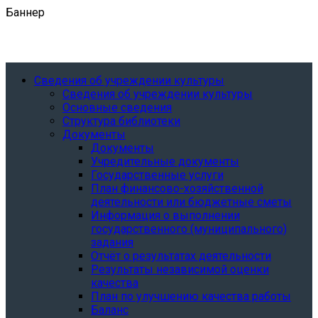
Баннер
Сведения об учреждении культуры
Сведения об учреждении культуры
Основные сведения
Структура библиотеки
Документы
Документы
Учредительные документы
Государственные услуги
План финансово-хозяйственной
деятельности или бюджетные сметы
Информация о выполнении
государственного (муниципального)
задания
Отчёт о результатах деятельности
Результаты независимой оценки
качества
План по улучшению качества работы
Баланс