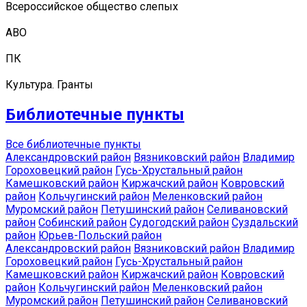
Всероссийское общество слепых
АВО
ПК
Культура. Гранты
Библиотечные пункты
Все библиотечные пункты
Александровский район
Вязниковский район
Владимир
Гороховецкий район
Гусь-Хрустальный район
Камешковский район
Киржачский район
Ковровский
район
Кольчугинский район
Меленковский район
Муромский район
Петушинский район
Селивановский
район
Собинский район
Судогодский район
Суздальский
район
Юрьев-Польский район
Александровский район
Вязниковский район
Владимир
Гороховецкий район
Гусь-Хрустальный район
Камешковский район
Киржачский район
Ковровский
район
Кольчугинский район
Меленковский район
Муромский район
Петушинский район
Селивановский