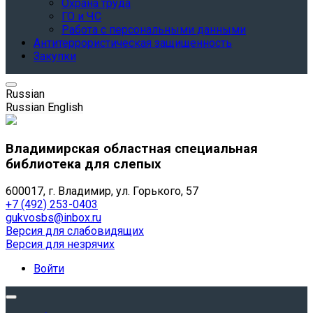
Охрана труда
ГО и ЧС
Работа с персональными данными
Антитеррористическая защищенность
Закупки
Russian
Russian
English
Владимирская областная специальная
библиотека для слепых
600017, г. Владимир, ул. Горького, 57
+7 (492) 253-0403
gukvosbs@inbox.ru
Версия для слабовидящих
Версия для незрячих
Войти