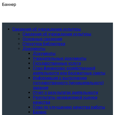
Баннер
Сведения об учреждении культуры
Сведения об учреждении культуры
Основные сведения
Структура библиотеки
Документы
Документы
Учредительные документы
Государственные услуги
План финансово-хозяйственной
деятельности или бюджетные сметы
Информация о выполнении
государственного (муниципального)
задания
Отчёт о результатах деятельности
Результаты независимой оценки
качества
План по улучшению качества работы
Баланс