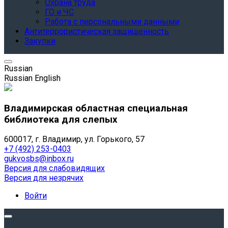
Охрана труда
ГО и ЧС
Работа с персональными данными
Антитеррористическая защищенность
Закупки
Russian
Russian
English
Владимирская областная специальная
библиотека для слепых
600017, г. Владимир, ул. Горького, 57
+7 (492) 253-0403
gukvosbs@inbox.ru
Версия для слабовидящих
Версия для незрячих
Войти