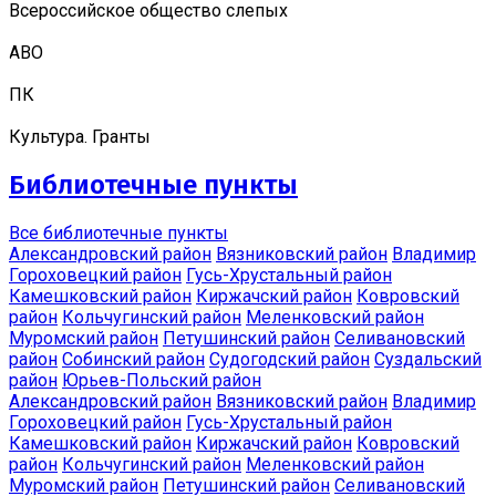
Всероссийское общество слепых
АВО
ПК
Культура. Гранты
Библиотечные пункты
Все библиотечные пункты
Александровский район
Вязниковский район
Владимир
Гороховецкий район
Гусь-Хрустальный район
Камешковский район
Киржачский район
Ковровский
район
Кольчугинский район
Меленковский район
Муромский район
Петушинский район
Селивановский
район
Собинский район
Судогодский район
Суздальский
район
Юрьев-Польский район
Александровский район
Вязниковский район
Владимир
Гороховецкий район
Гусь-Хрустальный район
Камешковский район
Киржачский район
Ковровский
район
Кольчугинский район
Меленковский район
Муромский район
Петушинский район
Селивановский