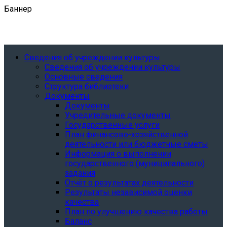
Баннер
Сведения об учреждении культуры
Сведения об учреждении культуры
Основные сведения
Структура библиотеки
Документы
Документы
Учредительные документы
Государственные услуги
План финансово-хозяйственной
деятельности или бюджетные сметы
Информация о выполнении
государственного (муниципального)
задания
Отчёт о результатах деятельности
Результаты независимой оценки
качества
План по улучшению качества работы
Баланс