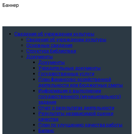
Баннер
Сведения об учреждении культуры
Сведения об учреждении культуры
Основные сведения
Структура библиотеки
Документы
Документы
Учредительные документы
Государственные услуги
План финансово-хозяйственной
деятельности или бюджетные сметы
Информация о выполнении
государственного (муниципального)
задания
Отчёт о результатах деятельности
Результаты независимой оценки
качества
План по улучшению качества работы
Баланс