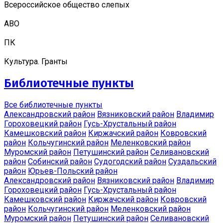
Всероссийское общество слепых
АВО
ПК
Культура. Гранты
Библиотечные пункты
Все библиотечные пункты
Александровский район
Вязниковский район
Владимир
Гороховецкий район
Гусь-Хрустальный район
Камешковский район
Киржачский район
Ковровский
район
Кольчугинский район
Меленковский район
Муромский район
Петушинский район
Селивановский
район
Собинский район
Судогодский район
Суздальский
район
Юрьев-Польский район
Александровский район
Вязниковский район
Владимир
Гороховецкий район
Гусь-Хрустальный район
Камешковский район
Киржачский район
Ковровский
район
Кольчугинский район
Меленковский район
Муромский район
Петушинский район
Селивановский