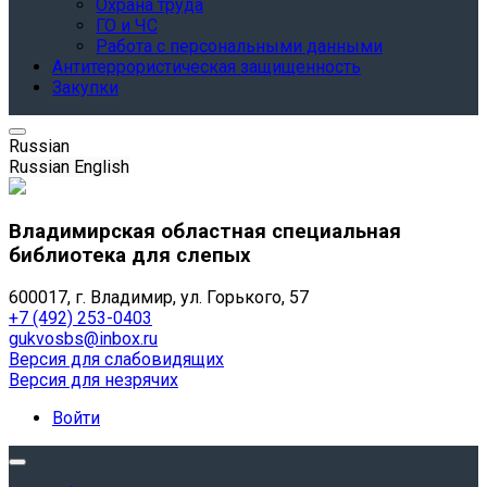
Охрана труда
ГО и ЧС
Работа с персональными данными
Антитеррористическая защищенность
Закупки
Russian
Russian
English
Владимирская областная специальная
библиотека для слепых
600017, г. Владимир, ул. Горького, 57
+7 (492) 253-0403
gukvosbs@inbox.ru
Версия для слабовидящих
Версия для незрячих
Войти