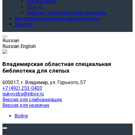
Охрана труда
ГО и ЧС
Работа с персональными данными
Антитеррористическая защищенность
Закупки
Russian
Russian
English
Владимирская областная специальная
библиотека для слепых
600017, г. Владимир, ул. Горького, 57
+7 (492) 253-0403
gukvosbs@inbox.ru
Версия для слабовидящих
Версия для незрячих
Войти