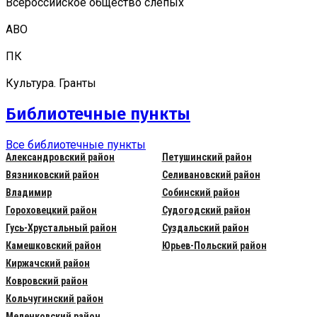
Всероссийское общество слепых
АВО
ПК
Культура. Гранты
Библиотечные пункты
Все библиотечные пункты
Александровский район
Петушинский район
Вязниковский район
Селивановский район
Владимир
Собинский район
Гороховецкий район
Судогодский район
Гусь-Хрустальный район
Суздальский район
Камешковский район
Юрьев-Польский район
Киржачский район
Ковровский район
Кольчугинский район
Меленковский район