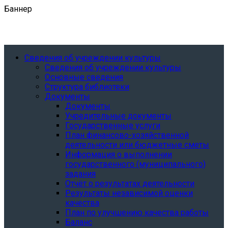
Баннер
Сведения об учреждении культуры
Сведения об учреждении культуры
Основные сведения
Структура библиотеки
Документы
Документы
Учредительные документы
Государственные услуги
План финансово-хозяйственной
деятельности или бюджетные сметы
Информация о выполнении
государственного (муниципального)
задания
Отчёт о результатах деятельности
Результаты независимой оценки
качества
План по улучшению качества работы
Баланс