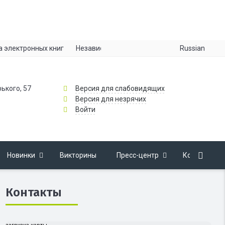
Russian
а электронных книг
Независимая оценка качества
Информац
рького, 57
Версия для слабовидящих
Версия для незрячих
Войти
Новинки
Викторины
Пресс-центр
Контакты
Контакты