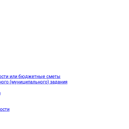
ности или бюджетные сметы
ого (муниципального) задания
а
ности