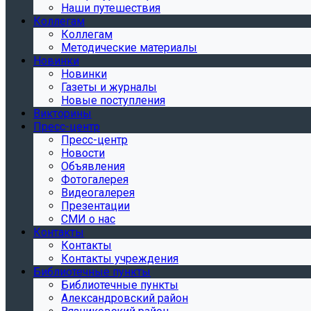
Наши путешествия
Коллегам
Коллегам
Методические материалы
Новинки
Новинки
Газеты и журналы
Новые поступления
Викторины
Пресс-центр
Пресс-центр
Новости
Объявления
Фотогалерея
Видеогалерея
Презентации
СМИ о нас
Контакты
Контакты
Контакты учреждения
Библиотечные пункты
Библиотечные пункты
Александровский район