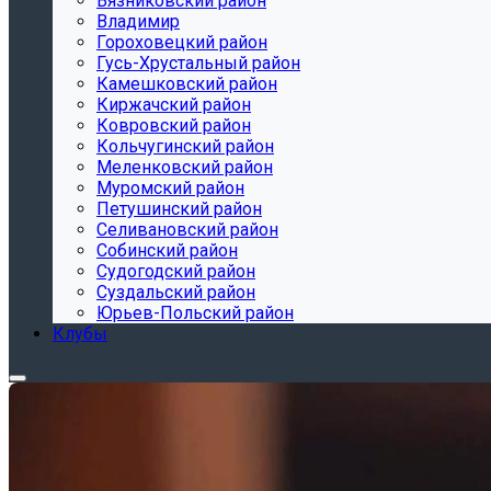
Вязниковский район
Владимир
Гороховецкий район
Гусь-Хрустальный район
Камешковский район
Киржачский район
Ковровский район
Кольчугинский район
Меленковский район
Муромский район
Петушинский район
Селивановский район
Собинский район
Судогодский район
Суздальский район
Юрьев-Польский район
Клубы