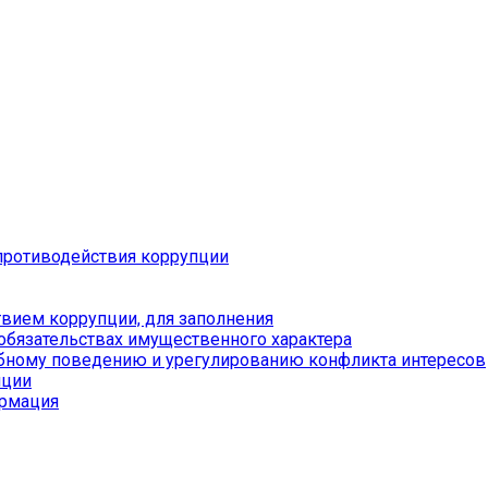
противодействия коррупции
вием коррупции, для заполнения
 обязательствах имущественного характера
бному поведению и урегулированию конфликта интересов
пции
ормация