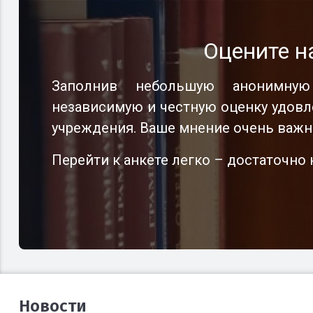
Оцените н
Оцените н
Оцените н
Заполнив небольшую анонимную
Заполнив небольшую анонимную
Заполнив небольшую анонимную
независимую и честную оценку удовл
независимую и честную оценку удовл
независимую и честную оценку удовл
учреждения. Ваше мнение очень важн
учреждения. Ваше мнение очень важн
учреждения. Ваше мнение очень важн
Перейти к анкете легко – достаточн
Перейти к анкете легко – достаточн
Перейти к анкете легко – достаточн
Новости