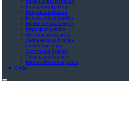
Камешковский район
Киржачский район
Ковровский район
Кольчугинский район
Меленковский район
Муромский район
Петушинский район
Селивановский район
Собинский район
Судогодский район
Суздальский район
Юрьев-Польский район
Клубы