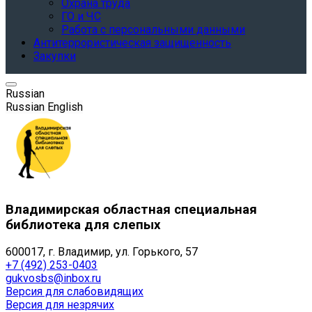
Охрана труда
ГО и ЧС
Работа с персональными данными
Антитеррористическая защищенность
Закупки
Russian
Russian
English
Владимирская областная специальная
библиотека для слепых
600017, г. Владимир, ул. Горького, 57
+7 (492) 253-0403
gukvosbs@inbox.ru
Версия для слабовидящих
Версия для незрячих