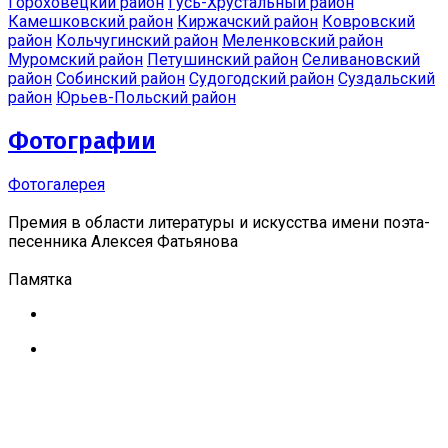
Гороховецкий район
Гусь-Хрустальный район
Камешковский район
Киржачский район
Ковровский
район
Кольчугинский район
Меленковский район
Муромский район
Петушинский район
Селивановский
район
Собинский район
Судогодский район
Суздальский
район
Юрьев-Польский район
Фотографии
Фотогалерея
Премия в области литературы и искусства имени поэта-
песенника Алексея Фатьянова
Памятка