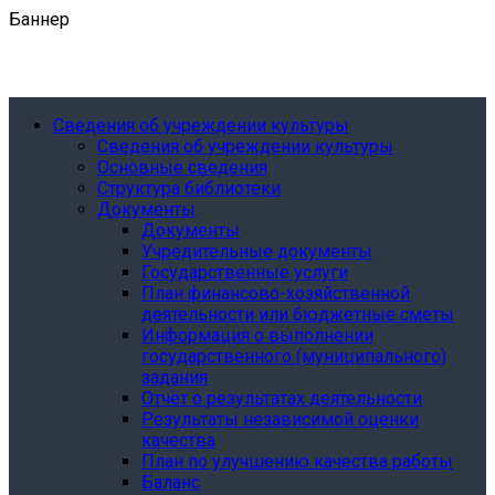
Баннер
Сведения об учреждении культуры
Сведения об учреждении культуры
Основные сведения
Структура библиотеки
Документы
Документы
Учредительные документы
Государственные услуги
План финансово-хозяйственной
деятельности или бюджетные сметы
Информация о выполнении
государственного (муниципального)
задания
Отчёт о результатах деятельности
Результаты независимой оценки
качества
План по улучшению качества работы
Баланс