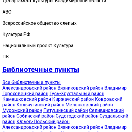
Департамент культуры Владимирской области
АВО
Всероссийское общество слепых
Культура.РФ
Национальный проект Культура
ПК
Библиотечные пункты
Все библиотечные пункты
Александровский район
Вязниковский район
Владимир
Гороховецкий район
Гусь-Хрустальный район
Камешковский район
Киржачский район
Ковровский
район
Кольчугинский район
Меленковский район
Муромский район
Петушинский район
Селивановский
район
Собинский район
Судогодский район
Суздальский
район
Юрьев-Польский район
Александровский район
Вязниковский район
Владимир