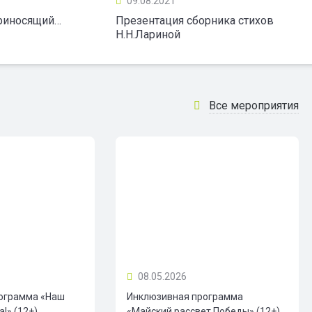
09.08.2021
приносящий…
Презентация сборника стихов
Н.Н.Лариной
Все мероприятия
08.05.2026
ограмма «Наш
Инклюзивная программа
!» (12+)
«Майский рассвет Победы» (12+)