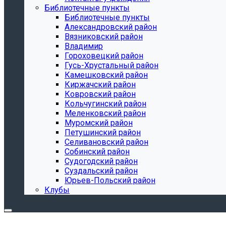
Библиотечные пункты
Библиотечные пункты
Александровский район
Вязниковский район
Владимир
Гороховецкий район
Гусь-Хрустальный район
Камешковский район
Киржачский район
Ковровский район
Кольчугинский район
Меленковский район
Муромский район
Петушинский район
Селивановский район
Собинский район
Судогодский район
Суздальский район
Юрьев-Польский район
Клубы