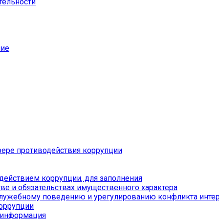
тельности
ние
ере противодействия коррупции
действием коррупции, для заполнения
тве и обязательствах имущественного характера
служебному поведению и урегулированию конфликта инте
коррупции
я информация