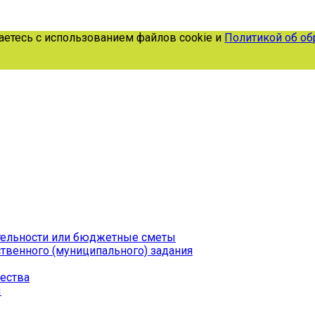
тесь с использованием файлов cookie и
Политикой об обра
тельности или бюджетные сметы
твенного (муниципального) задания
ества
ы