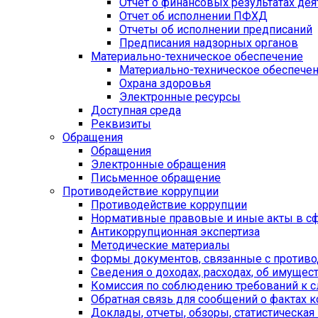
Отчет о финансовых результатах дея
Отчет об исполнении ПФХД
Отчеты об исполнении предписаний
Предписания надзорных органов
Материально-техническое обеспечение
Материально-техническое обеспече
Охрана здоровья
Электронные ресурсы
Доступная среда
Реквизиты
Обращения
Обращения
Электронные обращения
Письменное обращение
Противодействие коррупции
Противодействие коррупции
Нормативные правовые и иные акты в сф
Антикоррупционная экспертиза
Методические материалы
Формы документов, связанные с противо
Сведения о доходах, расходах, об имущес
Комиссия по соблюдению требований к 
Обратная связь для сообщений о фактах 
Доклады, отчеты, обзоры, статистическа