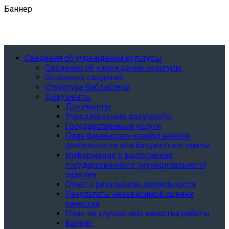
Баннер
Сведения об учреждении культуры
Сведения об учреждении культуры
Основные сведения
Структура библиотеки
Документы
Документы
Учредительные документы
Государственные услуги
План финансово-хозяйственной
деятельности или бюджетные сметы
Информация о выполнении
государственного (муниципального)
задания
Отчёт о результатах деятельности
Результаты независимой оценки
качества
План по улучшению качества работы
Баланс