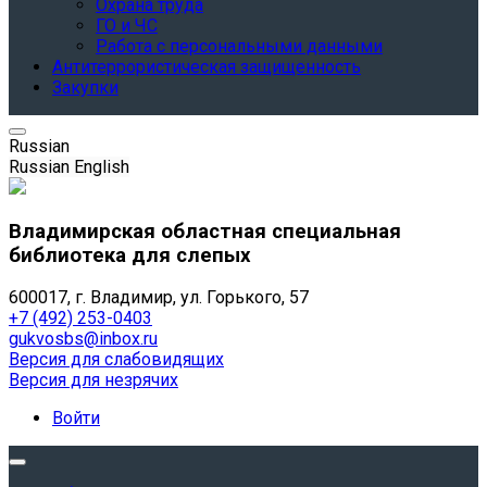
Охрана труда
ГО и ЧС
Работа с персональными данными
Антитеррористическая защищенность
Закупки
Russian
Russian
English
Владимирская областная специальная
библиотека для слепых
600017, г. Владимир, ул. Горького, 57
+7 (492) 253-0403
gukvosbs@inbox.ru
Версия для слабовидящих
Версия для незрячих
Войти