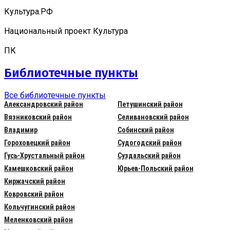
Культура.РФ
Национальный проект Культура
ПК
Библиотечные пункты
Все библиотечные пункты
Александровский район
Петушинский район
Вязниковский район
Селивановский район
Владимир
Собинский район
Гороховецкий район
Судогодский район
Гусь-Хрустальный район
Суздальский район
Камешковский район
Юрьев-Польский район
Киржачский район
Ковровский район
Кольчугинский район
Меленковский район