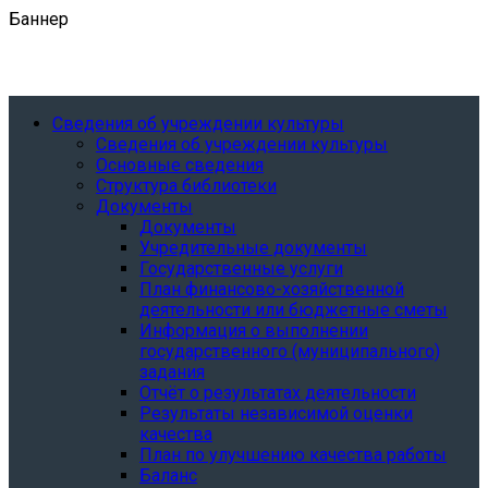
Баннер
Сведения об учреждении культуры
Сведения об учреждении культуры
Основные сведения
Структура библиотеки
Документы
Документы
Учредительные документы
Государственные услуги
План финансово-хозяйственной
деятельности или бюджетные сметы
Информация о выполнении
государственного (муниципального)
задания
Отчёт о результатах деятельности
Результаты независимой оценки
качества
План по улучшению качества работы
Баланс