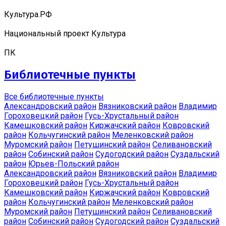
Культура.РФ
Национальный проект Культура
ПК
Библиотечные пункты
Все библиотечные пункты
Александровский район
Вязниковский район
Владимир
Гороховецкий район
Гусь-Хрустальный район
Камешковский район
Киржачский район
Ковровский
район
Кольчугинский район
Меленковский район
Муромский район
Петушинский район
Селивановский
район
Собинский район
Судогодский район
Суздальский
район
Юрьев-Польский район
Александровский район
Вязниковский район
Владимир
Гороховецкий район
Гусь-Хрустальный район
Камешковский район
Киржачский район
Ковровский
район
Кольчугинский район
Меленковский район
Муромский район
Петушинский район
Селивановский
район
Собинский район
Судогодский район
Суздальский