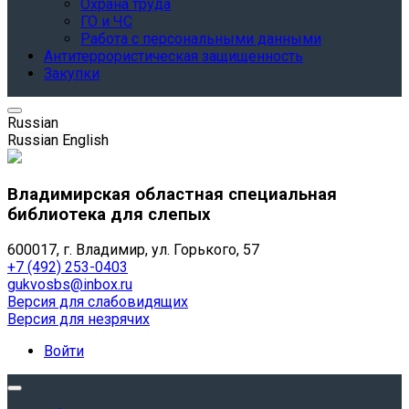
Охрана труда
ГО и ЧС
Работа с персональными данными
Антитеррористическая защищенность
Закупки
Russian
Russian
English
Владимирская областная специальная
библиотека для слепых
600017, г. Владимир, ул. Горького, 57
+7 (492) 253-0403
gukvosbs@inbox.ru
Версия для слабовидящих
Версия для незрячих
Войти