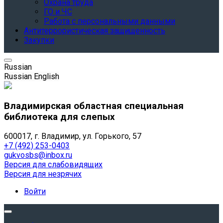
Охрана труда
ГО и ЧС
Работа с персональными данными
Антитеррористическая защищенность
Закупки
Russian
Russian
English
Владимирская областная специальная
библиотека для слепых
600017, г. Владимир, ул. Горького, 57
+7 (492) 253-0403
gukvosbs@inbox.ru
Версия для слабовидящих
Версия для незрячих
Войти