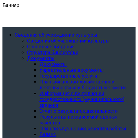
Баннер
Сведения об учреждении культуры
Сведения об учреждении культуры
Основные сведения
Структура библиотеки
Документы
Документы
Учредительные документы
Государственные услуги
План финансово-хозяйственной
деятельности или бюджетные сметы
Информация о выполнении
государственного (муниципального)
задания
Отчёт о результатах деятельности
Результаты независимой оценки
качества
План по улучшению качества работы
Баланс