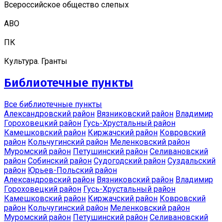
Всероссийское общество слепых
АВО
ПК
Культура. Гранты
Библиотечные пункты
Все библиотечные пункты
Александровский район
Вязниковский район
Владимир
Гороховецкий район
Гусь-Хрустальный район
Камешковский район
Киржачский район
Ковровский
район
Кольчугинский район
Меленковский район
Муромский район
Петушинский район
Селивановский
район
Собинский район
Судогодский район
Суздальский
район
Юрьев-Польский район
Александровский район
Вязниковский район
Владимир
Гороховецкий район
Гусь-Хрустальный район
Камешковский район
Киржачский район
Ковровский
район
Кольчугинский район
Меленковский район
Муромский район
Петушинский район
Селивановский