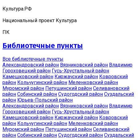
Культура.РФ
Национальный проект Культура
ПК
Библиотечные пункты
Все библиотечные пункты
Александровский район
Вязниковский район
Владимир
Гороховецкий район
Гусь-Хрустальный район
Камешковский район
Киржачский район
Ковровский
район
Кольчугинский район
Меленковский район
Муромский район
Петушинский район
Селивановский
район
Собинский район
Судогодский район
Суздальский
район
Юрьев-Польский район
Александровский район
Вязниковский район
Владимир
Гороховецкий район
Гусь-Хрустальный район
Камешковский район
Киржачский район
Ковровский
район
Кольчугинский район
Меленковский район
Муромский район
Петушинский район
Селивановский
район
Собинский район
Судогодский район
Суздальский