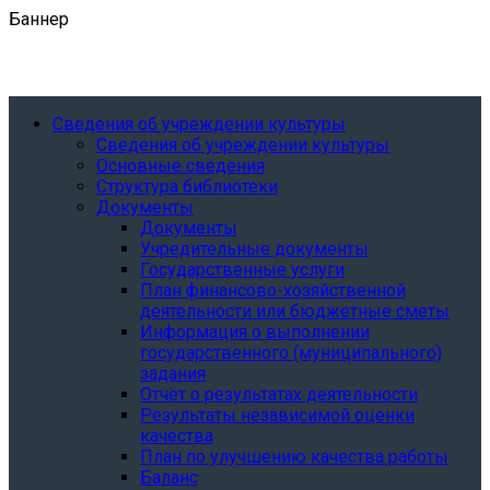
Баннер
Сведения об учреждении культуры
Сведения об учреждении культуры
Основные сведения
Структура библиотеки
Документы
Документы
Учредительные документы
Государственные услуги
План финансово-хозяйственной
деятельности или бюджетные сметы
Информация о выполнении
государственного (муниципального)
задания
Отчёт о результатах деятельности
Результаты независимой оценки
качества
План по улучшению качества работы
Баланс