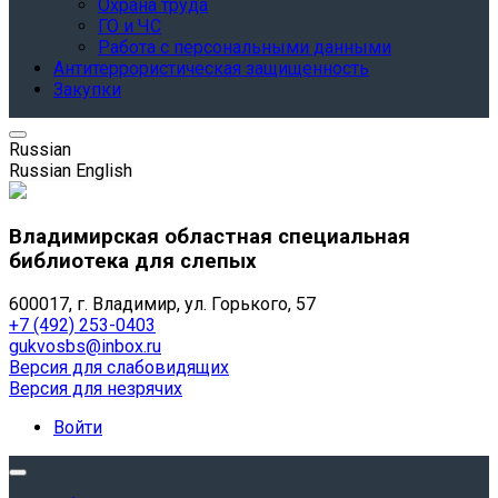
Охрана труда
ГО и ЧС
Работа с персональными данными
Антитеррористическая защищенность
Закупки
Russian
Russian
English
Владимирская областная специальная
библиотека для слепых
600017, г. Владимир, ул. Горького, 57
+7 (492) 253-0403
gukvosbs@inbox.ru
Версия для слабовидящих
Версия для незрячих
Войти