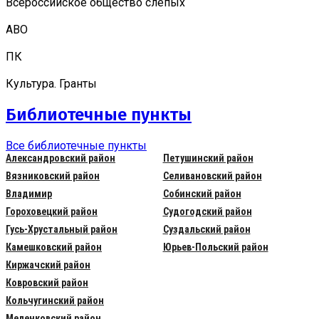
Всероссийское общество слепых
АВО
ПК
Культура. Гранты
Библиотечные пункты
Все библиотечные пункты
Александровский район
Петушинский район
Вязниковский район
Селивановский район
Владимир
Собинский район
Гороховецкий район
Судогодский район
Гусь-Хрустальный район
Суздальский район
Камешковский район
Юрьев-Польский район
Киржачский район
Ковровский район
Кольчугинский район
Меленковский район