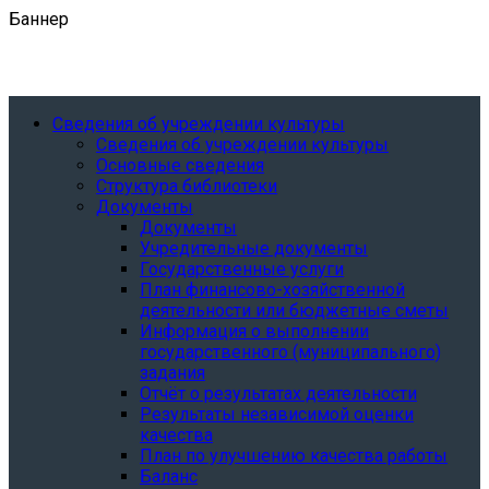
Баннер
Сведения об учреждении культуры
Сведения об учреждении культуры
Основные сведения
Структура библиотеки
Документы
Документы
Учредительные документы
Государственные услуги
План финансово-хозяйственной
деятельности или бюджетные сметы
Информация о выполнении
государственного (муниципального)
задания
Отчёт о результатах деятельности
Результаты независимой оценки
качества
План по улучшению качества работы
Баланс