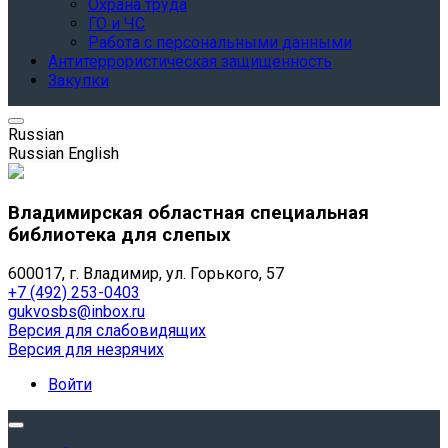
Охрана труда
ГО и ЧС
Работа с персональными данными
Антитеррористическая защищенность
Закупки
Russian
Russian
English
Владимирская областная специальная
библиотека для слепых
600017, г. Владимир, ул. Горького, 57
+7 (492) 253-0403
gukvosbs@inbox.ru
Версия для слабовидящих
Версия для незрячих
Войти