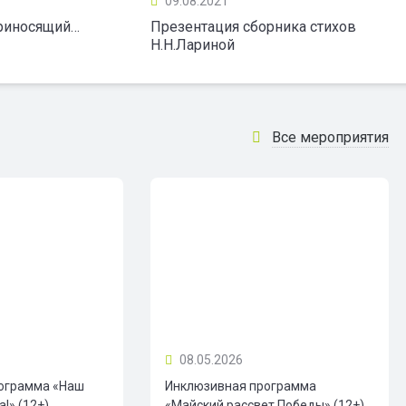
09.08.2021
приносящий…
Презентация сборника стихов
Н.Н.Лариной
Все мероприятия
08.05.2026
ограмма «Наш
Инклюзивная программа
!» (12+)
«Майский рассвет Победы» (12+)