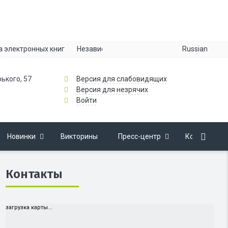
Russian
а электронных книг
Независимая оценка качества
Информац
рького, 57
Версия для слабовидящих
Версия для незрячих
Войти
Новинки
Викторины
Пресс-центр
Контакты
Контакты
загрузка карты...