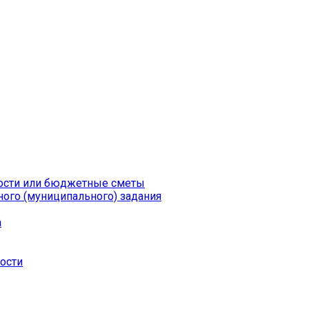
ности или бюджетные сметы
ого (муниципального) задания
а
ности