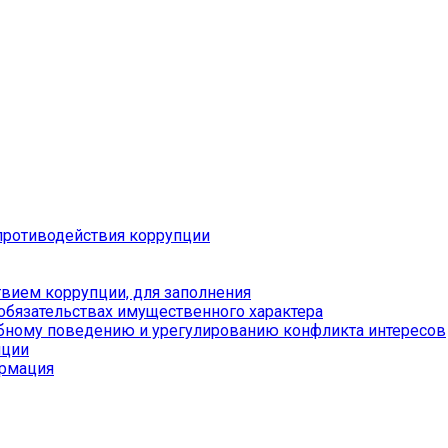
противодействия коррупции
вием коррупции, для заполнения
 обязательствах имущественного характера
бному поведению и урегулированию конфликта интересов
пции
ормация