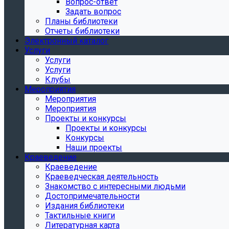
Вопрос-ответ
Задать вопрос
Планы библиотеки
Отчеты библиотеки
Электронный каталог
Услуги
Услуги
Услуги
Клубы
Мероприятия
Мероприятия
Мероприятия
Проекты и конкурсы
Проекты и конкурсы
Конкурсы
Наши проекты
Краеведение
Краеведение
Краеведческая деятельность
Знакомство с интересными людьми
Достопримечательности
Издания библиотеки
Тактильные книги
Литературная карта