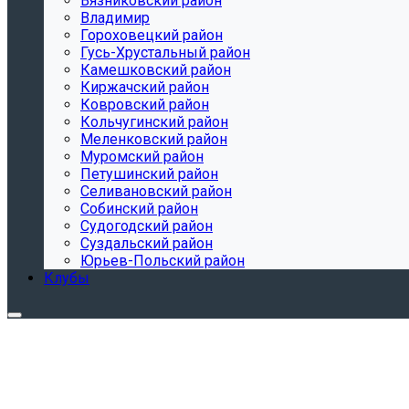
Вязниковский район
Владимир
Гороховецкий район
Гусь-Хрустальный район
Камешковский район
Киржачский район
Ковровский район
Кольчугинский район
Меленковский район
Муромский район
Петушинский район
Селивановский район
Собинский район
Судогодский район
Суздальский район
Юрьев-Польский район
Клубы