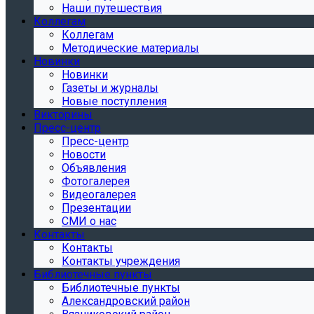
Наши путешествия
Коллегам
Коллегам
Методические материалы
Новинки
Новинки
Газеты и журналы
Новые поступления
Викторины
Пресс-центр
Пресс-центр
Новости
Объявления
Фотогалерея
Видеогалерея
Презентации
СМИ о нас
Контакты
Контакты
Контакты учреждения
Библиотечные пункты
Библиотечные пункты
Александровский район