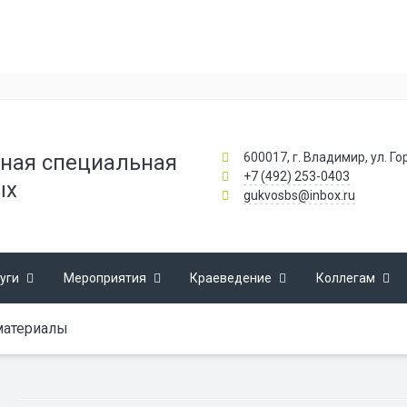
600017, г. Владимир, ул. Го
ная специальная
+7 (492) 253-0403
ых
gukvosbs@inbox.ru
уги
Мероприятия
Краеведение
Коллегам
материалы