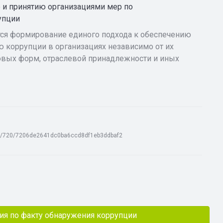
 и принятию организациями мер по
упции
ся формирование единого подхода к обеспечению
 коррупции в организациях независимо от их
овых форм, отраслевой принадлежности и иных
ck/720/7206de2641dc0ba6ccd8df1eb3ddbaf2
ия по факту обнаружения коррупции