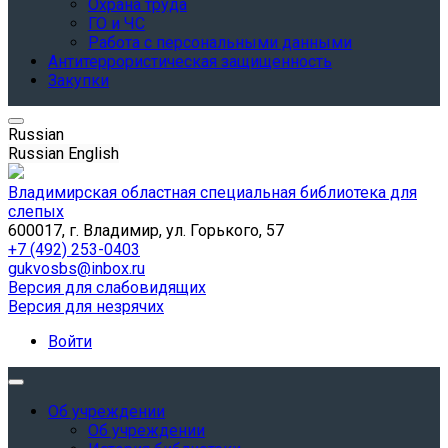
Охрана труда
ГО и ЧС
Работа с персональными данными
Антитеррористическая защищенность
Закупки
Russian
Russian
English
Владимирская областная специальная библиотека для
слепых
600017, г. Владимир, ул. Горького, 57
+7 (492) 253-0403
gukvosbs@inbox.ru
Версия для слабовидящих
Версия для незрячих
Войти
Об учреждении
Об учреждении