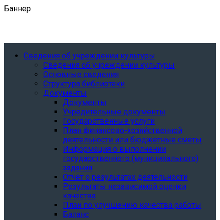
Баннер
Сведения об учреждении культуры
Сведения об учреждении культуры
Основные сведения
Структура библиотеки
Документы
Документы
Учредительные документы
Государственные услуги
План финансово-хозяйственной
деятельности или бюджетные сметы
Информация о выполнении
государственного (муниципального)
задания
Отчёт о результатах деятельности
Результаты независимой оценки
качества
План по улучшению качества работы
Баланс