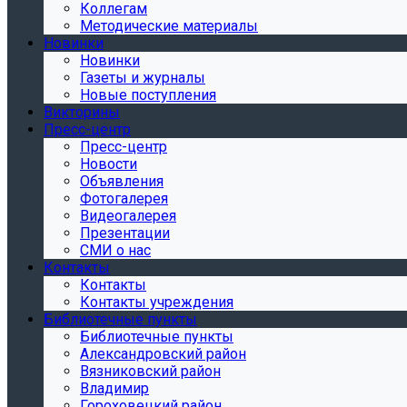
Коллегам
Методические материалы
Новинки
Новинки
Газеты и журналы
Новые поступления
Викторины
Пресс-центр
Пресс-центр
Новости
Объявления
Фотогалерея
Видеогалерея
Презентации
СМИ о нас
Контакты
Контакты
Контакты учреждения
Библиотечные пункты
Библиотечные пункты
Александровский район
Вязниковский район
Владимир
Гороховецкий район