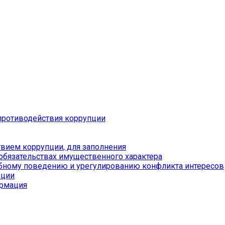
противодействия коррупции
вием коррупции, для заполнения
 обязательствах имущественного характера
бному поведению и урегулированию конфликта интересов
пции
ормация