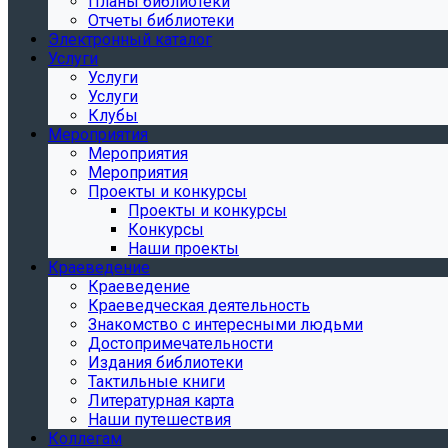
Планы библиотеки
Отчеты библиотеки
Электронный каталог
Услуги
Услуги
Услуги
Клубы
Мероприятия
Мероприятия
Мероприятия
Проекты и конкурсы
Проекты и конкурсы
Конкурсы
Наши проекты
Краеведение
Краеведение
Краеведческая деятельность
Знакомство с интересными людьми
Достопримечательности
Издания библиотеки
Тактильные книги
Литературная карта
Наши путешествия
Коллегам