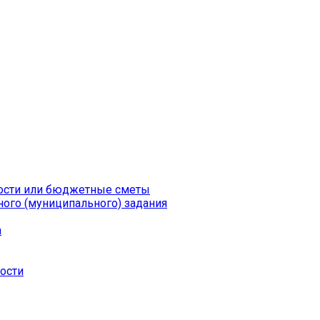
ности или бюджетные сметы
ого (муниципального) задания
а
ности