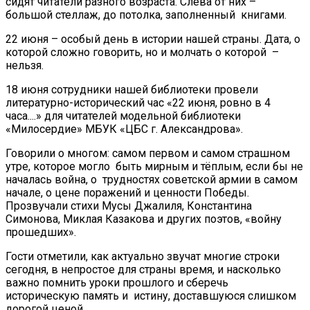
сидят читатели разного возраста. Слева от них –
большой стеллаж, до потолка, заполненный книгами.
22 июня – особый день в истории нашей страны. Дата, о
которой сложно говорить, но и молчать о которой –
нельзя.
18 июня сотрудники нашей библиотеки провели
литературно-исторический час «22 июня, ровно в 4
часа....» для читателей модельной библиотеки
«Милосердие» МБУК «ЦБС г. Александрова».
Говорили о многом: самом первом и самом страшном
утре, которое могло быть мирным и тёплым, если бы не
началась война, о трудностях советской армии в самом
начале, о цене поражений и ценности Победы.
Прозвучали стихи Мусы Джалиля, Константина
Симонова, Миклая Казакова и других поэтов, «войну
прошедших».
Гости отметили, как актуально звучат многие строки
сегодня, в непростое для страны время, и насколько
важно помнить уроки прошлого и сберечь
историческую память и истину, доставшуюся слишком
дорогой ценой.