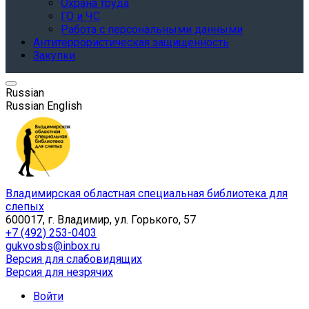
Охрана труда
ГО и ЧС
Работа с персональными данными
Антитеррористическая защищенность
Закупки
Russian
Russian
English
Владимирская областная специальная библиотека для
слепых
600017, г. Владимир, ул. Горького, 57
+7 (492) 253-0403
gukvosbs@inbox.ru
Версия для слабовидящих
Версия для незрячих
Войти