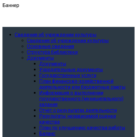
Баннер
Сведения об учреждении культуры
Сведения об учреждении культуры
Основные сведения
Структура библиотеки
Документы
Документы
Учредительные документы
Государственные услуги
План финансово-хозяйственной
деятельности или бюджетные сметы
Информация о выполнении
государственного (муниципального)
задания
Отчёт о результатах деятельности
Результаты независимой оценки
качества
План по улучшению качества работы
Баланс