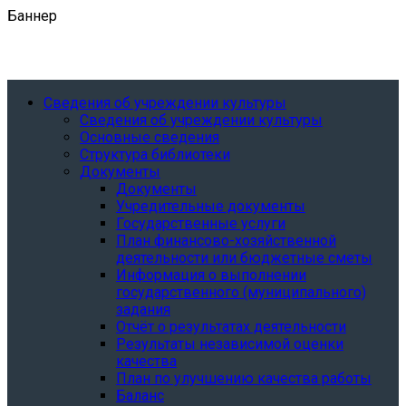
Баннер
Сведения об учреждении культуры
Сведения об учреждении культуры
Основные сведения
Структура библиотеки
Документы
Документы
Учредительные документы
Государственные услуги
План финансово-хозяйственной
деятельности или бюджетные сметы
Информация о выполнении
государственного (муниципального)
задания
Отчёт о результатах деятельности
Результаты независимой оценки
качества
План по улучшению качества работы
Баланс