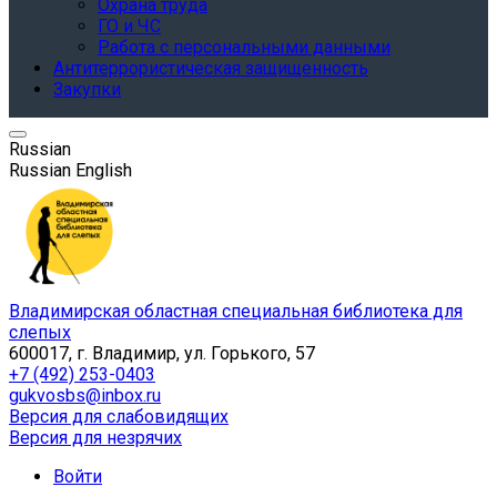
Охрана труда
ГО и ЧС
Работа с персональными данными
Антитеррористическая защищенность
Закупки
Russian
Russian
English
Владимирская областная специальная библиотека для
слепых
600017, г. Владимир, ул. Горького, 57
+7 (492) 253-0403
gukvosbs@inbox.ru
Версия для слабовидящих
Версия для незрячих
Войти