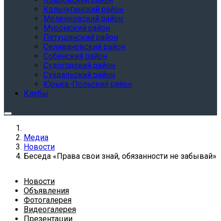
Кольчугинский район
Меленковский район
Муромский район
Петушинский район
Селивановский район
Собинский район
Судогодский район
Суздальский район
Юрьев-Польский район
Клубы
Медиа
Новости
Беседа «Права свои знай, обязанности не забывай»
Новости
Объявления
Фотогалерея
Видеогалерея
Презентации