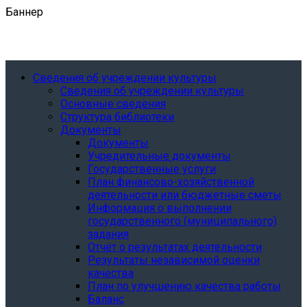
Баннер
Сведения об учреждении культуры
Сведения об учреждении культуры
Основные сведения
Структура библиотеки
Документы
Документы
Учредительные документы
Государственные услуги
План финансово-хозяйственной
деятельности или бюджетные сметы
Информация о выполнении
государственного (муниципального)
задания
Отчёт о результатах деятельности
Результаты независимой оценки
качества
План по улучшению качества работы
Баланс