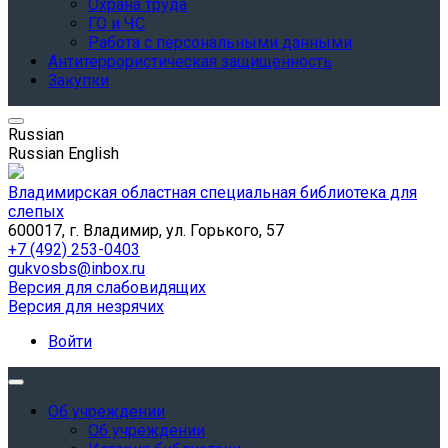
Охрана труда
ГО и ЧС
Работа с персональными данными
Антитеррористическая защищенность
Закупки
Russian
Russian
English
Владимирская областная специальная библиотека для
слепых
600017, г. Владимир, ул. Горького, 57
+7 (492) 253-0403
gukvosbs@inbox.ru
Версия для слабовидящих
Версия для незрячих
Войти
Об учреждении
Об учреждении